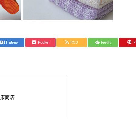
Hatena
Pocket
RSS
feedly
Pi
康商店