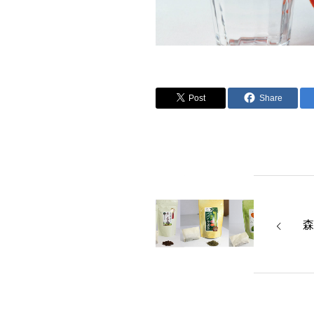
Post
Share
森