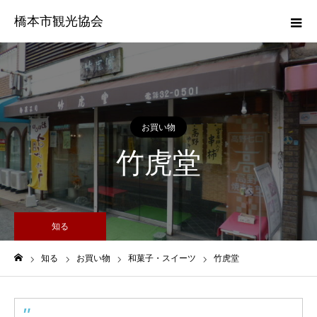
橋本市観光協会
お買い物
竹虎堂
知る
知る
お買い物
和菓子・スイーツ
竹虎堂
ホーム