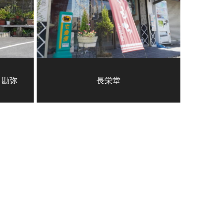
 勘弥
長栄堂