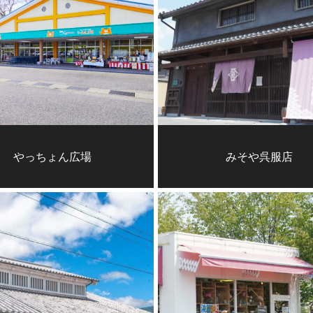
やっちょん広場
みそや呉服店