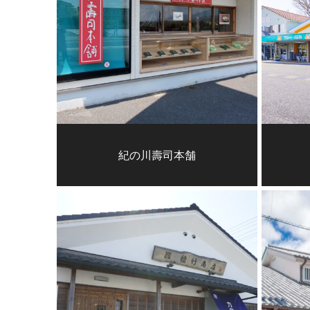
紀の川壽司本舗